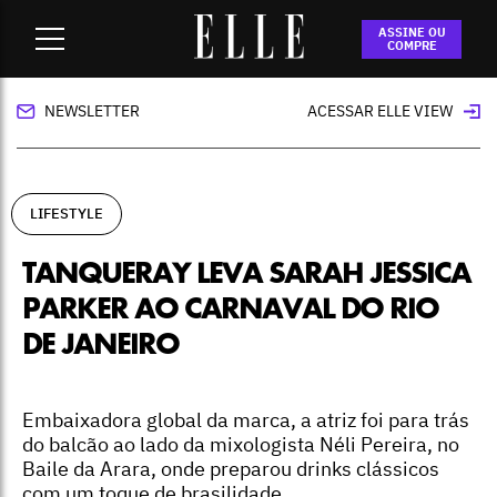
Home
-
lifestyle
-
Tanqueray leva Sarah Jessica Parker ao
ASSINE OU
Carnaval do Rio de Janeiro
COMPRE
NEWSLETTER
ACESSAR ELLE VIEW
LIFESTYLE
TANQUERAY LEVA SARAH JESSICA
PARKER AO CARNAVAL DO RIO
DE JANEIRO
Embaixadora global da marca, a atriz foi para trás
do balcão ao lado da mixologista Néli Pereira, no
Baile da Arara, onde preparou drinks clássicos
com um toque de brasilidade.