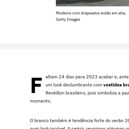
Modelos com drapeados estão em alta.
Getty Images
F
altam 24 dias para 2023 acabar e, ante
um look deslumbrante com
vestidos br
Revéillon brasileiro, pois simboliza a p
momento.
O branco também é tendência forte do verão 20
num look incrível. A seguir, reunimos algumas 