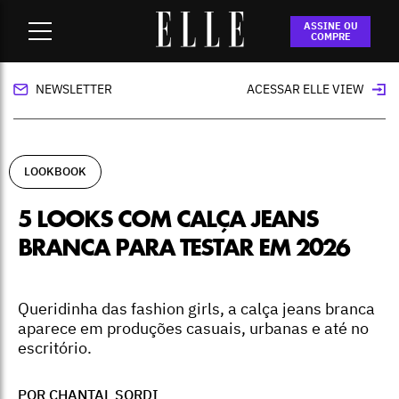
Home
-
lookbook
-
5 looks com calça jeans branca para testar
ASSINE OU
em 2026
COMPRE
NEWSLETTER
ACESSAR ELLE VIEW
LOOKBOOK
5 LOOKS COM CALÇA JEANS
BRANCA PARA TESTAR EM 2026
Queridinha das fashion girls, a calça jeans branca
aparece em produções casuais, urbanas e até no
escritório.
POR CHANTAL SORDI