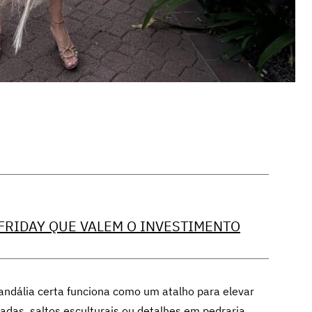
 FRIDAY QUE VALEM O INVESTIMENTO
ndália certa funciona como um atalho para elevar
icadas, saltos esculturais ou detalhes em pedraria