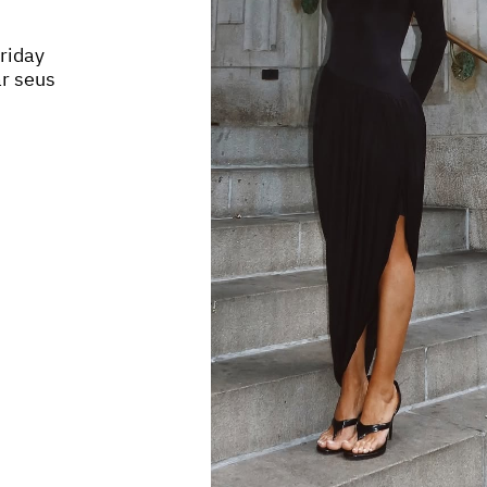
riday
r seus