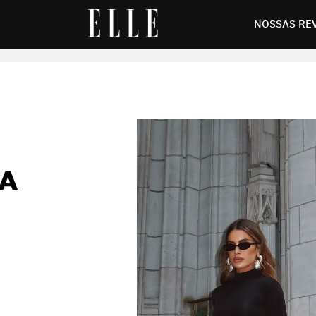
ados para brilhar gastando menos
NOSSAS RE
NA