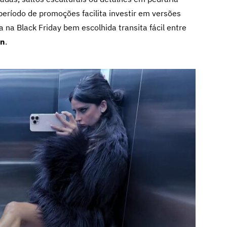
período de promoções facilita investir em versões
na Black Friday bem escolhida transita fácil entre
on
.