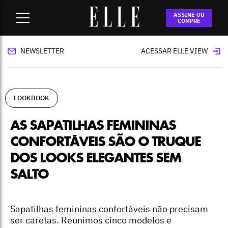
Home
-
lookbook
-
As sapatilhas femininas confortáveis são o
ASSINE OU
truque dos looks elegantes sem salto
COMPRE
NEWSLETTER
ACESSAR ELLE VIEW
LOOKBOOK
AS SAPATILHAS FEMININAS
CONFORTÁVEIS SÃO O TRUQUE
DOS LOOKS ELEGANTES SEM
SALTO
Sapatilhas femininas confortáveis não precisam
ser caretas. Reunimos cinco modelos e