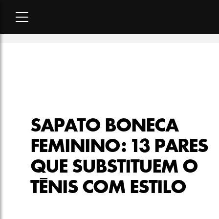
Home
-
lookbook
-
Sapato boneca feminino: 13 pares que subs
SAPATO BONECA
FEMININO: 13 PARES
QUE SUBSTITUEM O
TÊNIS COM ESTILO