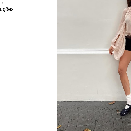
em
duções