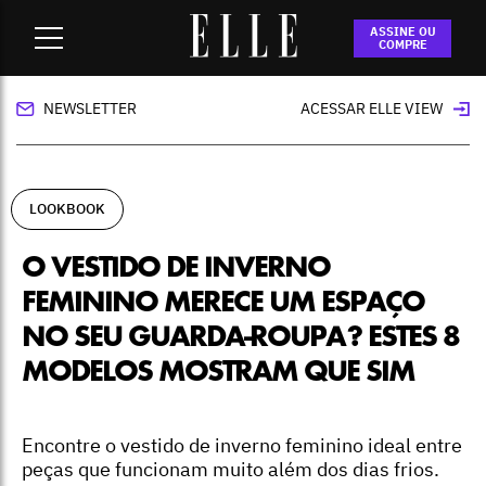
Home
-
lookbook
-
O vestido de inverno feminino merece um
ASSINE OU
espaço no seu guarda-roupa? Estes 8 modelos mostram que
COMPRE
sim
NEWSLETTER
ACESSAR ELLE VIEW
LOOKBOOK
O VESTIDO DE INVERNO
FEMININO MERECE UM ESPAÇO
NO SEU GUARDA-ROUPA? ESTES 8
MODELOS MOSTRAM QUE SIM
Encontre o vestido de inverno feminino ideal entre
peças que funcionam muito além dos dias frios.