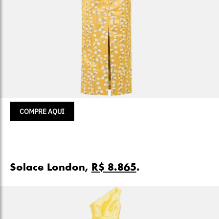
COMPRE AQUI
Solace London,
R$ 8.865
.