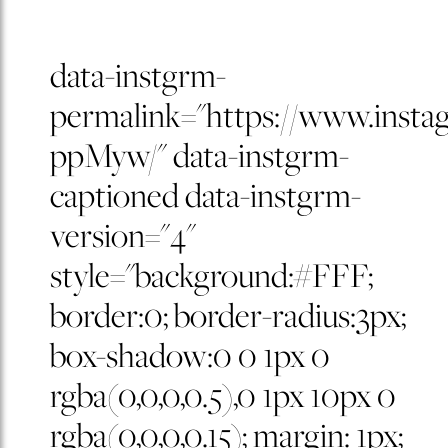
data-instgrm-
permalink="https://www.inst
ppMyw/" data-instgrm-
captioned data-instgrm-
version="4"
style="background:#FFF;
border:0; border-radius:3px;
box-shadow:0 0 1px 0
rgba(0,0,0,0.5),0 1px 10px 0
rgba(0,0,0,0.15); margin: 1px;