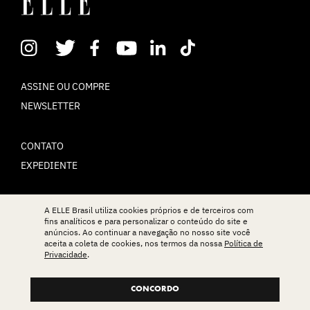
ASSINE OU COMPRE
NEWSLETTER
CONTATO
EXPEDIENTE
POLÍTICA DE PRIVACIDADE
A ELLE Brasil utiliza cookies próprios e de terceiros com
fins analíticos e para personalizar o conteúdo do site e
TERMOS DE USO
anúncios. Ao continuar a navegação no nosso site você
aceita a coleta de cookies, nos termos da nossa
Política de
Privacidade
.
© ELLE Brasil 2025
CONCORDO