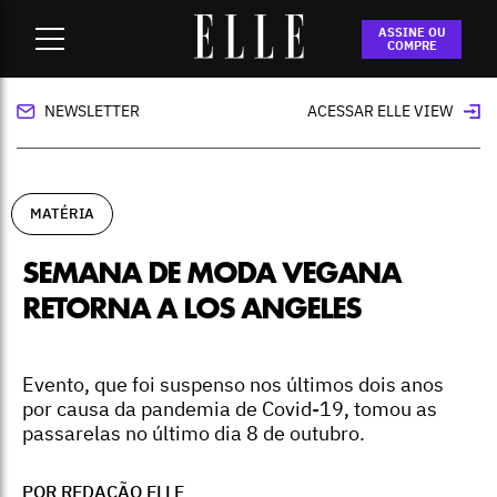
Home
-
matéria
-
Semana de Moda Vegana retorna a Los
ASSINE OU
Angeles
COMPRE
NEWSLETTER
ACESSAR ELLE VIEW
MATÉRIA
SEMANA DE MODA VEGANA
RETORNA A LOS ANGELES
Evento, que foi suspenso nos últimos dois anos
por causa da pandemia de Covid-19, tomou as
passarelas no último dia 8 de outubro.
POR REDAÇÃO ELLE