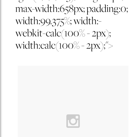
max-width:658px; padding:0;
width:99.375%; width:-
webkit-calc(100% - 2px);
width:calc(100% - 2px);">