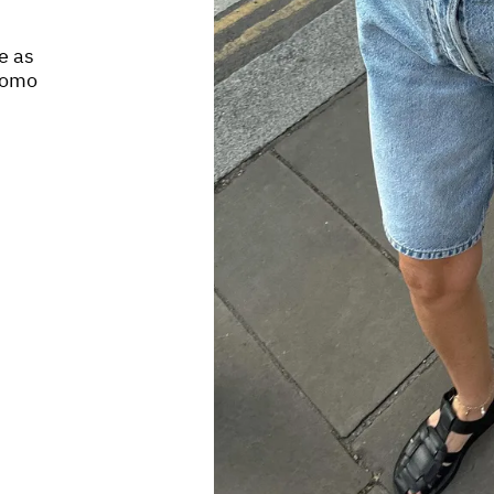
e as
 como