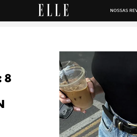
fisherman para o verão e inverno
NOSSAS RE
 8
N