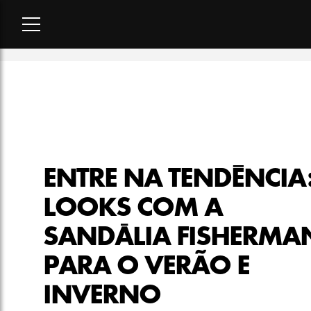
Home
-
matéria
-
Entre na tendência: 8 looks com a sandália 
ENTRE NA TENDÊNCIA:
LOOKS COM A
SANDÁLIA FISHERMA
PARA O VERÃO E
INVERNO