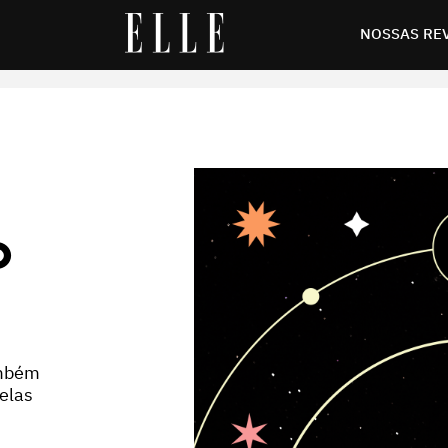
NOSSAS RE
O
ambém
 elas