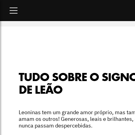
Home
-
matéria
-
Tudo sobre o signo de Leão
TUDO SOBRE O SIGN
DE LEÃO
Leoninas tem um grande amor próprio, mas t
amam os outros! Generosas, leais e brilhantes,
nunca passam despercebidas.