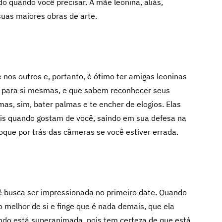
o quando você precisar. A mãe leonina, aliás,
 suas maiores obras de arte.
 nos outros e, portanto, é ótimo ter amigas leoninas
r para si mesmas, e que sabem reconhecer seus
s, sim, bater palmas e te encher de elogios. Elas
ais quando gostam de você, saindo em sua defesa na
que por trás das câmeras se você estiver errada.
busca ser impressionada no primeiro date. Quando
 melhor de si e finge que é nada demais, que ela
ndo está superanimada, pois tem certeza de que está