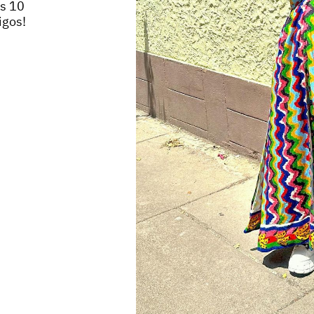
es 10
igos!