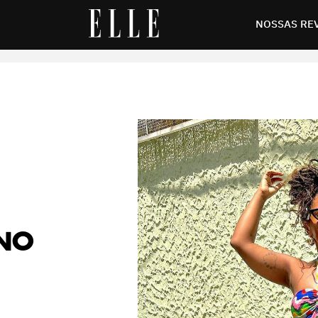
sar calor no verão
NOSSAS RE
 NO