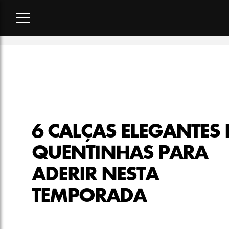
Home
-
moda
-
6 calças elegantes e quentinhas para aderir 
6 CALÇAS ELEGANTES 
QUENTINHAS PARA
ADERIR NESTA
TEMPORADA