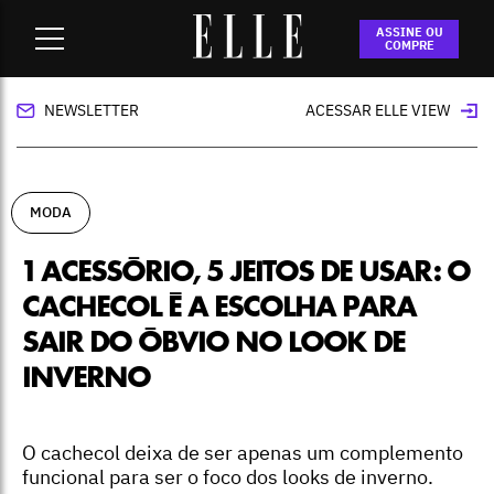
Home
-
moda
-
1 acessório, 5 jeitos de usar: o cachecol é a
ASSINE OU
escolha para sair do óbvio no look de inverno
COMPRE
NEWSLETTER
ACESSAR ELLE VIEW
MODA
1 ACESSÓRIO, 5 JEITOS DE USAR: O
CACHECOL É A ESCOLHA PARA
SAIR DO ÓBVIO NO LOOK DE
INVERNO
O cachecol deixa de ser apenas um complemento
funcional para ser o foco dos looks de inverno.