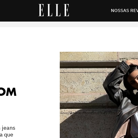
pra jogo
NOSSAS RE
MOM
m jeans
va que