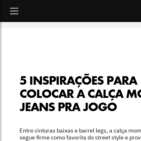
Home
-
moda
-
5 inspirações para colocar a calça mom jeans 
5 INSPIRAÇÕES PARA
COLOCAR A CALÇA 
JEANS PRA JOGO
Entre cinturas baixas e barrel legs, a calça mo
segue firme como favorita do street style e pro