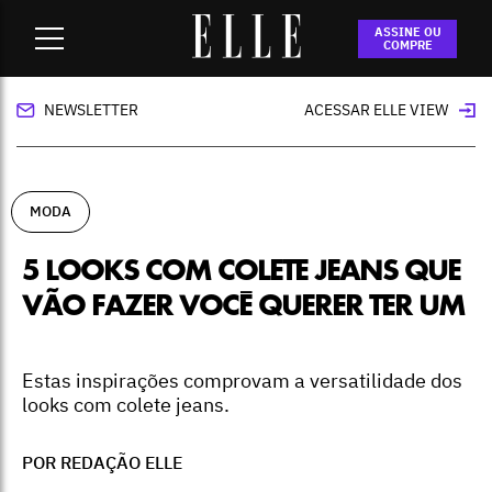
Home
-
moda
-
5 looks com colete jeans que vão fazer você
ASSINE OU
querer ter um
COMPRE
NEWSLETTER
ACESSAR ELLE VIEW
MODA
5 LOOKS COM COLETE JEANS QUE
VÃO FAZER VOCÊ QUERER TER UM
Estas inspirações comprovam a versatilidade dos
looks com colete jeans.
POR REDAÇÃO ELLE