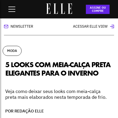
Home
-
moda
-
5 looks com meia-calça preta elegantes para
ASSINE OU
o inverno
COMPRE
NEWSLETTER
ACESSAR ELLE VIEW
MODA
5 LOOKS COM MEIA-CALÇA PRETA
ELEGANTES PARA O INVERNO
Veja como deixar seus looks com meia-calça
preta mais elaborados nesta temporada de frio.
POR REDAÇÃO ELLE