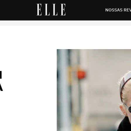
da de 1990 que ainda são atuais
NOSSAS RE
N
A