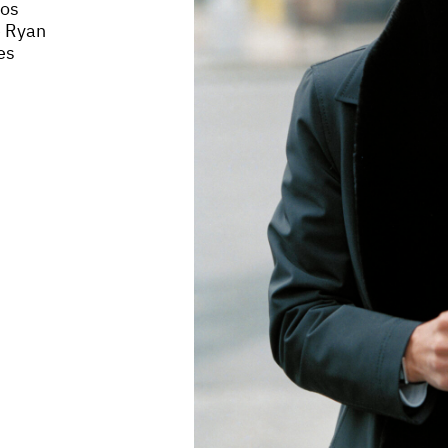
aos
e Ryan
es