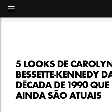
Home
-
moda
-
5 looks de Carolyn Bessette-Kennedy da déca
5 LOOKS DE CAROLY
BESSETTE-KENNEDY D
DÉCADA DE 1990 QUE
AINDA SÃO ATUAIS