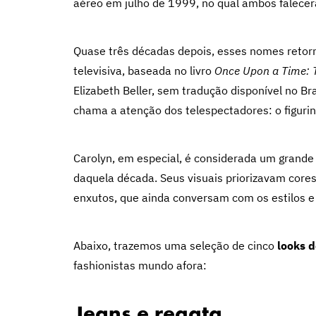
aéreo em julho de 1999, no qual ambos falece
Quase três décadas depois, esses nomes reto
televisiva, baseada no livro
Once Upon a Time: T
Elizabeth Beller, sem tradução disponível no Br
chama a atenção dos telespectadores: o figurin
Carolyn, em especial, é considerada um grand
daquela década. Seus visuais priorizavam cores 
enxutos, que ainda conversam com os estilos 
Abaixo, trazemos uma seleção de cinco
looks 
fashionistas mundo afora:
Jeans e regata