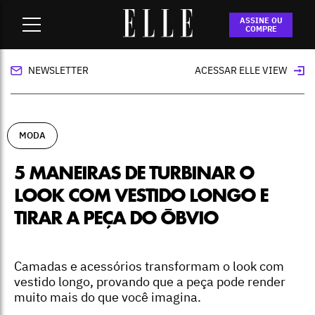
Home
-
moda
-
5 maneiras de turbinar o look com vestido
ASSINE OU
longo e tirar a peça do óbvio
COMPRE
NEWSLETTER
ACESSAR ELLE VIEW
MODA
5 MANEIRAS DE TURBINAR O
LOOK COM VESTIDO LONGO E
TIRAR A PEÇA DO ÓBVIO
Camadas e acessórios transformam o look com
vestido longo, provando que a peça pode render
muito mais do que você imagina.