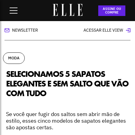
Home
-
moda
-
Selecionamos 5 sapatos elegantes e sem
ASSINE OU
salto que vão com tudo
COMPRE
NEWSLETTER
ACESSAR ELLE VIEW
MODA
SELECIONAMOS 5 SAPATOS
ELEGANTES E SEM SALTO QUE VÃO
COM TUDO
Se você quer fugir dos saltos sem abrir mão de
estilo, esses cinco modelos de sapatos elegantes
são apostas certas.