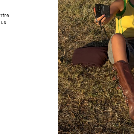
ntre
que