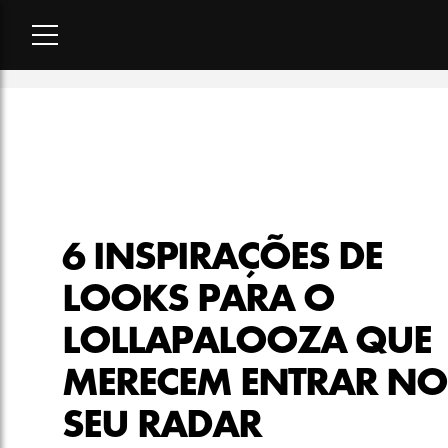
Home
-
moda
-
6 inspirações de looks para o Lollapalooza q
6 INSPIRAÇÕES DE
LOOKS PARA O
LOLLAPALOOZA QUE
MERECEM ENTRAR NO
SEU RADAR