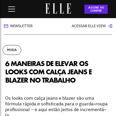
Home
-
moda
-
6 maneiras de elevar os looks com calça jeans
ASSINE OU
e blazer no trabalho
COMPRE
NEWSLETTER
ACESSAR ELLE VIEW
MODA
6 MANEIRAS DE ELEVAR OS
LOOKS COM CALÇA JEANS E
BLAZER NO TRABALHO
Os looks com calça jeans e blazer são uma
fórmula rápida e sofisticada para o guarda-roupa
profissional – e aqui estão jeitos de incrementá-
la.