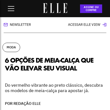
Home
-
moda
-
6 opções de meia-calça que vão elevar seu
ASSINE OU
visual
COMPRE
NEWSLETTER
ACESSAR ELLE VIEW
MODA
6 OPÇÕES DE MEIA-CALÇA QUE
VÃO ELEVAR SEU VISUAL
Do vermelho vibrante ao preto clássico, descubra
os modelos de meia-calça para apostar já.
POR REDAÇÃO ELLE