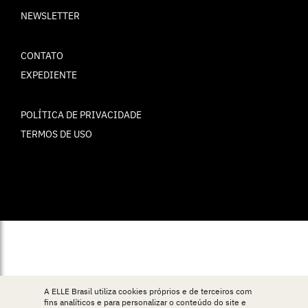
NEWSLETTER
CONTATO
EXPEDIENTE
POLÍTICA DE PRIVACIDADE
TERMOS DE USO
© ELLE Brasil 2025
A ELLE Brasil utiliza cookies próprios e de terceiros com
fins analíticos e para personalizar o conteúdo do site e