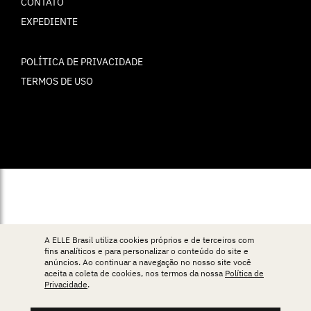
CONTATO
EXPEDIENTE
POLÍTICA DE PRIVACIDADE
TERMOS DE USO
© ELLE Brasil 2025
A ELLE Brasil utiliza cookies próprios e de terceiros com
fins analíticos e para personalizar o conteúdo do site e
anúncios. Ao continuar a navegação no nosso site você
aceita a coleta de cookies, nos termos da nossa
Política de
Privacidade
.