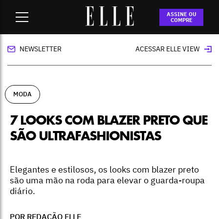
Home
-
moda
-
7 looks com blazer preto que são
ASSINE OU
ultrafashionistas
COMPRE
NEWSLETTER
ACESSAR ELLE VIEW
MODA
7 LOOKS COM BLAZER PRETO QUE
SÃO ULTRAFASHIONISTAS
Elegantes e estilosos, os looks com blazer preto
são uma mão na roda para elevar o guarda-roupa
diário.
POR REDAÇÃO ELLE