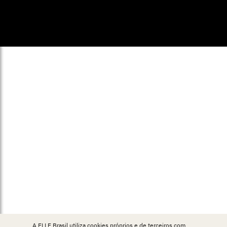
© ELLE Brasil 2025
A ELLE Brasil utiliza cookies próprios e de terceiros com