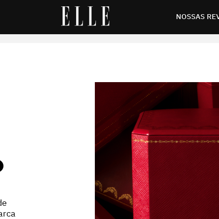
to de sonho
NOSSAS RE
O
de
arca