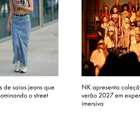
os de saias jeans que
NK apresenta coleçã
dominando o street
verão 2027 em exper
imersiva