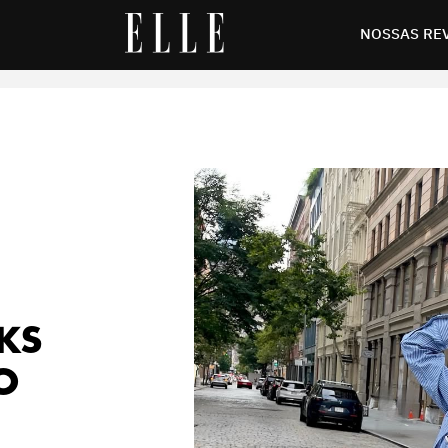
eus looks de verão com muito frescor
NOSSAS RE
KS
O