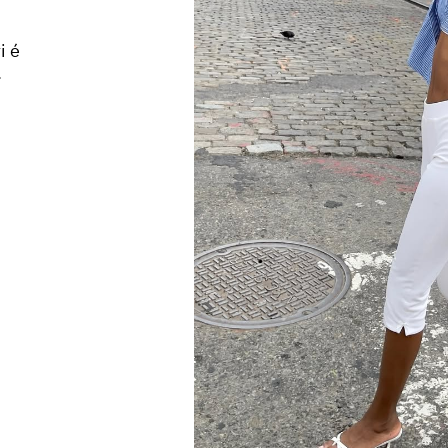
i é
.