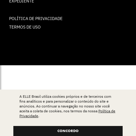
EXPEDIENTE
POLÍTICA DE PRIVACIDADE
TERMOS DE USO
© ELLE Brasil 2025
A ELLE Brasil utiliza cookies próprios e de terceiros com
fins analíticos e para personalizar o conteúdo do site e
anúncios. Ao continuar a navegação no nosso site você
aceita a coleta de cookies, nos termos da nossa
Política de
Privacidade
.
CONCORDO