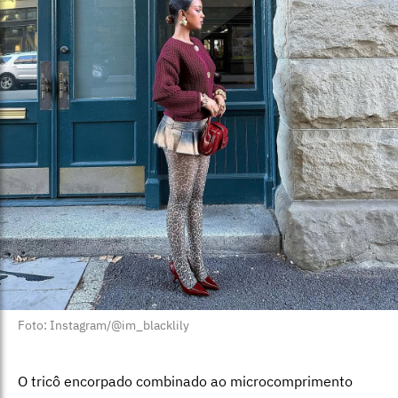
Foto: Instagram/@im_blacklily
O tricô encorpado combinado ao microcomprimento