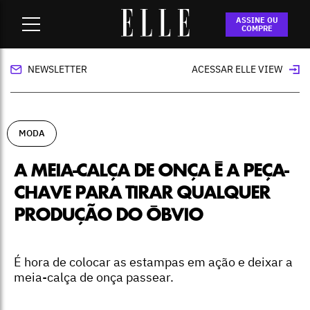
Home
-
moda
-
A meia-calça de onça é a peça-chave para
ASSINE OU
tirar qualquer produção do óbvio
COMPRE
NEWSLETTER
ACESSAR ELLE VIEW
MODA
A MEIA-CALÇA DE ONÇA É A PEÇA-
CHAVE PARA TIRAR QUALQUER
PRODUÇÃO DO ÓBVIO
É hora de colocar as estampas em ação e deixar a
meia-calça de onça passear.