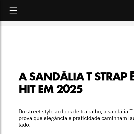
Home
-
moda
-
A sandália T strap é hit em 2025
A SANDÁLIA T STRAP 
HIT EM 2025
Do street style ao look de trabalho, a sandália T
prova que elegância e praticidade caminham la
lado.