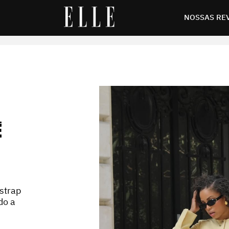
NOSSAS RE
É
 strap
do a