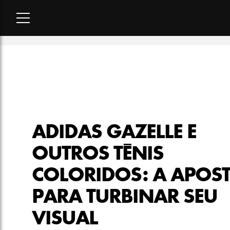
Home
-
moda
-
Adidas Gazelle e outros tênis coloridos: a apos
ADIDAS GAZELLE E
OUTROS TÊNIS
COLORIDOS: A APOS
PARA TURBINAR SEU
VISUAL