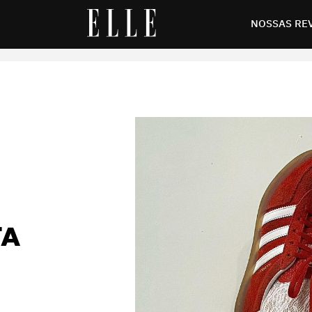
ta para turbinar seu visual
NOSSAS RE
TA