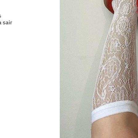
s
 sair