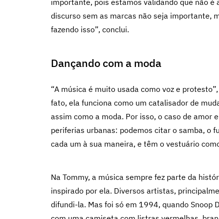
importante, pois estamos validando que não é
discurso sem as marcas não seja importante, 
fazendo isso”, conclui.
Dançando com a moda
“A música é muito usada como voz e protesto”,
fato, ela funciona como um catalisador de mud
assim como a moda. Por isso, o caso de amor e
periferias urbanas: podemos citar o samba, o f
cada um à sua maneira, e têm o vestuário como
Na Tommy, a música sempre fez parte da história 
inspirado por ela. Diversos artistas, principa
difundi-la. Mas foi só em 1994, quando Snoop 
com uma camiseta com listras vermelhas, bran