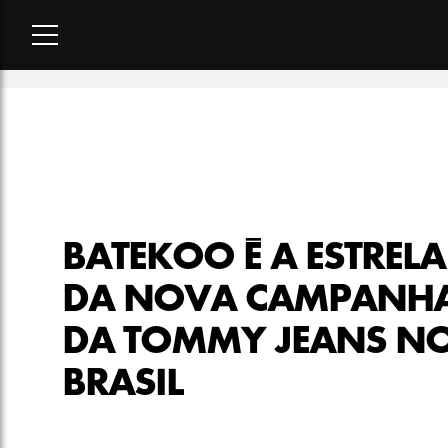
Home
-
moda
-
Batekoo é a estrela da nova campanha da Tom
BATEKOO É A ESTRELA
DA NOVA CAMPANH
DA TOMMY JEANS N
BRASIL