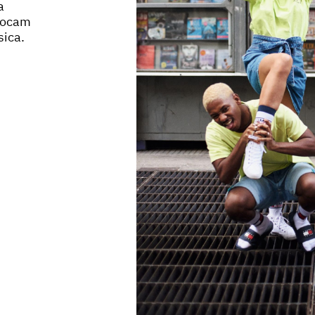
a
olocam
sica.