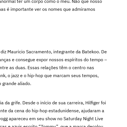
 anormal ter um corpo como o meu. Não que nosso
mas é importante ver os nomes que admiramos
 diz Mauricio Sacramento, integrante da Batekoo. De
anças e consegue expor nossos espíritos do tempo –
ntre as duas. Essas relações têm o centro nas
unk, o jazz e o hip-hop que marcam seus tempos,
 grande aliado.
da grife. Desde o início de sua carreira, Hilfiger foi
lmente da cena do hip-hop estadunidense, ajudaram a
Dogg apareceu em seu show no Saturday Night Live
cas e azuis escrito “Tommy”, que a marca decolou.