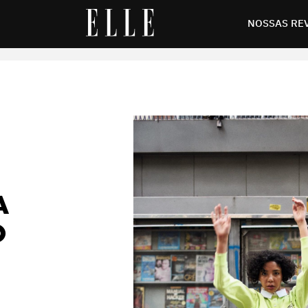
my Jeans no Brasil
NOSSAS RE
A
O