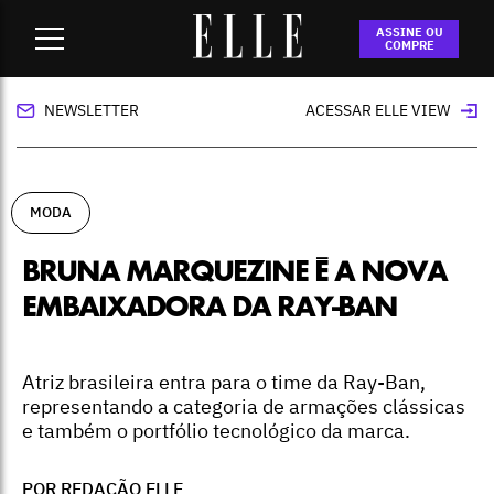
Home
-
moda
-
Bruna Marquezine é a nova embaixadora da
ASSINE OU
Ray-Ban
COMPRE
NEWSLETTER
ACESSAR ELLE VIEW
MODA
BRUNA MARQUEZINE É A NOVA
EMBAIXADORA DA RAY-BAN
Atriz brasileira entra para o time da Ray-Ban,
representando a categoria de armações clássicas
e também o portfólio tecnológico da marca.
POR REDAÇÃO ELLE