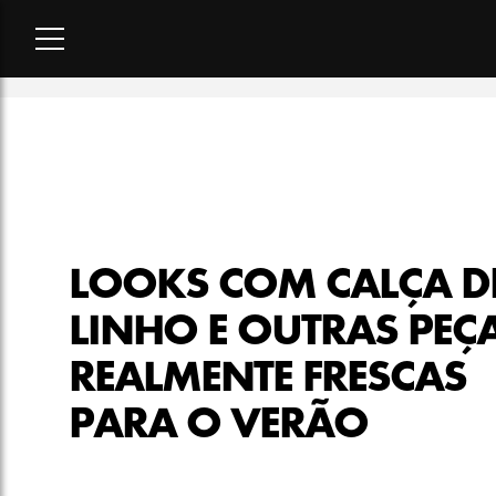
Home
-
moda
-
Looks com calça de linho e outras peças realm
LOOKS COM CALÇA D
LINHO E OUTRAS PEÇ
REALMENTE FRESCAS
PARA O VERÃO