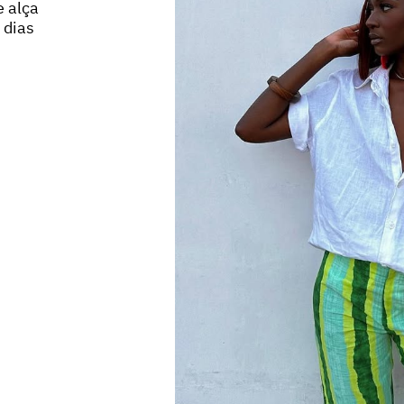
e alça
 dias