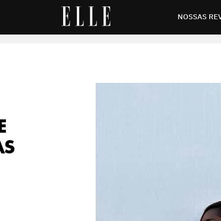
ente frescas para o verão
NOSSAS RE
E
AS