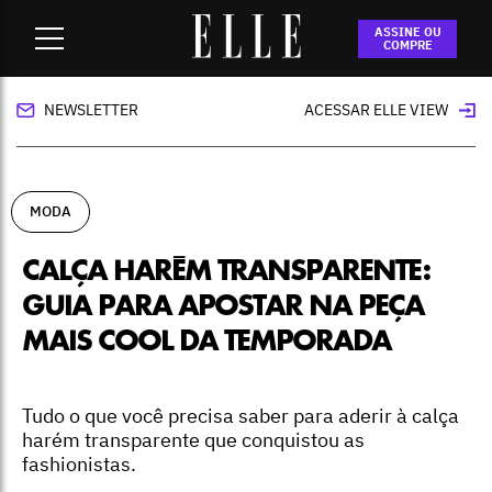
Home
-
moda
-
Calça harém transparente: guia para apostar
ASSINE OU
na peça mais cool da temporada
COMPRE
NEWSLETTER
ACESSAR ELLE VIEW
MODA
CALÇA HARÉM TRANSPARENTE:
GUIA PARA APOSTAR NA PEÇA
MAIS COOL DA TEMPORADA
Tudo o que você precisa saber para aderir à calça
harém transparente que conquistou as
fashionistas.