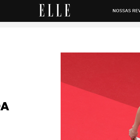
 do look da atriz no tapete vermelho
NOSSAS RE
DA