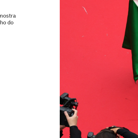
 mostra
lho do