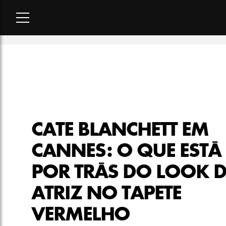
Home
-
moda
-
Cate Blanchett em Cannes: o que está por trás
CATE BLANCHETT EM
CANNES: O QUE ESTÁ
POR TRÁS DO LOOK 
ATRIZ NO TAPETE
VERMELHO