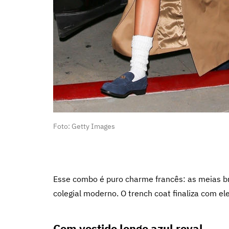
Foto: Getty Images
Esse combo é puro charme francês: as meias b
colegial moderno. O trench coat finaliza com e
Com vestido longo azul royal