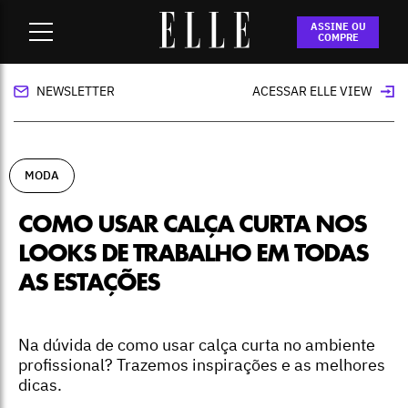
Home
-
moda
-
Como usar calça curta nos looks de trabalho
ASSINE OU
em todas as estações
COMPRE
NEWSLETTER
ACESSAR ELLE VIEW
MODA
COMO USAR CALÇA CURTA NOS
LOOKS DE TRABALHO EM TODAS
AS ESTAÇÕES
Na dúvida de como usar calça curta no ambiente
profissional? Trazemos inspirações e as melhores
dicas.