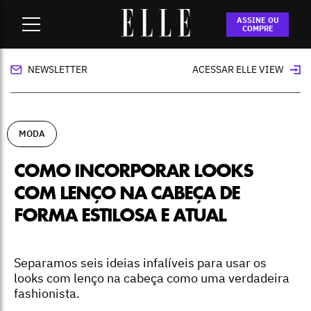
Home
-
moda
-
Como incorporar looks com lenço na cabeça
ASSINE OU
de forma estilosa e atual
COMPRE
NEWSLETTER
ACESSAR ELLE VIEW
MODA
COMO INCORPORAR LOOKS
COM LENÇO NA CABEÇA DE
FORMA ESTILOSA E ATUAL
Separamos seis ideias infalíveis para usar os
looks com lenço na cabeça como uma verdadeira
fashionista.