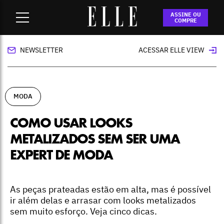
Home
-
moda
-
Como usar looks metalizados sem ser uma
ASSINE OU
expert de moda
COMPRE
NEWSLETTER
ACESSAR ELLE VIEW
MODA
COMO USAR LOOKS
METALIZADOS SEM SER UMA
EXPERT DE MODA
As peças prateadas estão em alta, mas é possível
ir além delas e arrasar com looks metalizados
sem muito esforço. Veja cinco dicas.