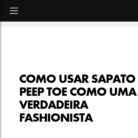
Home
-
moda
-
Como usar sapato peep toe como uma verdade
COMO USAR SAPATO
PEEP TOE COMO UMA
VERDADEIRA
FASHIONISTA