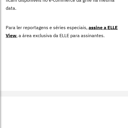
ficam disponíveis no e-commerce da grife na mesma
data.
Para ler reportagens e séries especiais,
assine a ELLE
View
,
a área exclusiva da ELLE para assinantes.