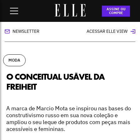
Home
-
moda
-
O conceitual usável da Freiheit
ASSINE OU
COMPRE
NEWSLETTER
ACESSAR ELLE VIEW
MODA
O CONCEITUAL USÁVEL DA
FREIHEIT
A marca de Marcio Mota se inspirou nas bases do
construtivismo russo em sua nova coleção e
ampliou o seu leque de produtos com peças mais
acessíveis e femininas.