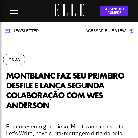
Home
-
moda
-
Montblanc faz seu primeiro desfile e lança
ASSINE OU
segunda colaboração com Wes Anderson
COMPRE
NEWSLETTER
ACESSAR ELLE VIEW
MODA
MONTBLANC FAZ SEU PRIMEIRO
DESFILE E LANÇA SEGUNDA
COLABORAÇÃO COM WES
ANDERSON
Em um evento grandioso, Montblanc apresenta
Let’s Write, novo curta-metragem dirigido pelo