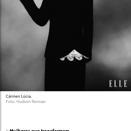
Cármen Lúcia.
Foto: Hudson Rennan
–
Mulheres que transformam