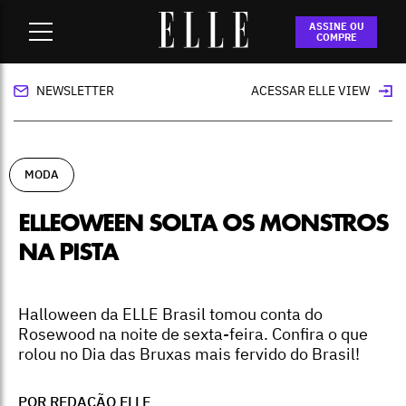
Home
-
moda
-
ELLEoween solta os monstros na pista
ASSINE OU
COMPRE
NEWSLETTER
ACESSAR ELLE VIEW
MODA
ELLEOWEEN SOLTA OS MONSTROS
NA PISTA
Halloween da ELLE Brasil tomou conta do
Rosewood na noite de sexta-feira. Confira o que
rolou no Dia das Bruxas mais fervido do Brasil!
POR REDAÇÃO ELLE