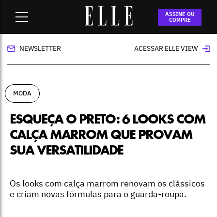
Home
-
moda
-
Esqueça o preto: 6 looks com calça marrom
ASSINE OU
que provam sua versatilidade
COMPRE
NEWSLETTER
ACESSAR ELLE VIEW
MODA
ESQUEÇA O PRETO: 6 LOOKS COM
CALÇA MARROM QUE PROVAM
SUA VERSATILIDADE
Os looks com calça marrom renovam os clássicos
e criam novas fórmulas para o guarda-roupa.