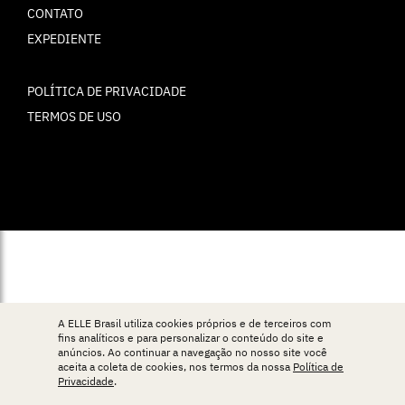
CONTATO
EXPEDIENTE
POLÍTICA DE PRIVACIDADE
TERMOS DE USO
© ELLE Brasil 2025
A ELLE Brasil utiliza cookies próprios e de terceiros com
fins analíticos e para personalizar o conteúdo do site e
anúncios. Ao continuar a navegação no nosso site você
aceita a coleta de cookies, nos termos da nossa
Política de
Privacidade
.