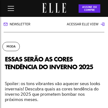
Home
-
moda
-
Essas serão as cores tendência do inverno
ASSINE OU
2025
COMPRE
NEWSLETTER
ACESSAR ELLE VIEW
MODA
ESSAS SERÃO AS CORES
TENDÊNCIA DO INVERNO 2025
Spoiler: os tons vibrantes vão aquecer seus looks
invernais! Descubra quais as cores tendência do
inverno 2025 que prometem bombar nos
próximos meses.