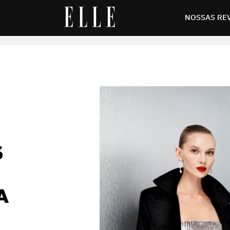
quilibrando moda festa e casual
NOSSAS RE
S
A