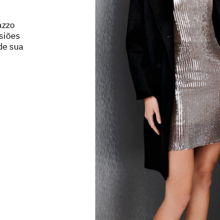
azzo
siões
 de sua