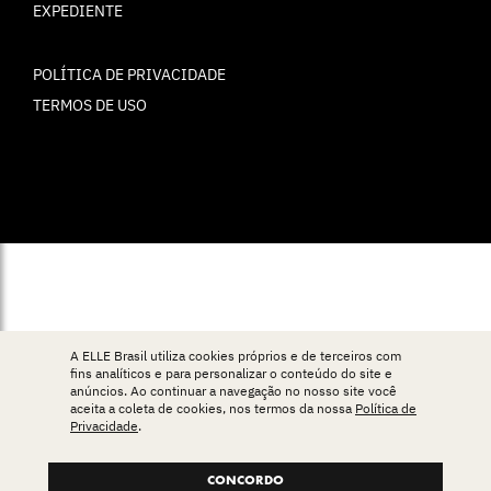
EXPEDIENTE
POLÍTICA DE PRIVACIDADE
TERMOS DE USO
© ELLE Brasil 2025
A ELLE Brasil utiliza cookies próprios e de terceiros com
fins analíticos e para personalizar o conteúdo do site e
anúncios. Ao continuar a navegação no nosso site você
aceita a coleta de cookies, nos termos da nossa
Política de
Privacidade
.
CONCORDO