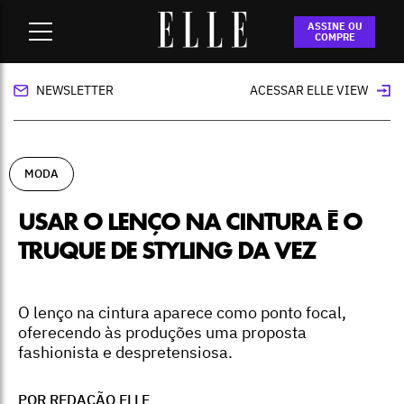
Home
-
moda
-
Usar o lenço na cintura é o truque de styling
ASSINE OU
da vez
COMPRE
NEWSLETTER
ACESSAR ELLE VIEW
MODA
USAR O LENÇO NA CINTURA É O
TRUQUE DE STYLING DA VEZ
O lenço na cintura aparece como ponto focal,
oferecendo às produções uma proposta
fashionista e despretensiosa.
POR REDAÇÃO ELLE