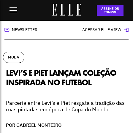
Home
-
moda
-
Levi’s e Piet lançam coleção inspirada no
ASSINE OU
futebol
COMPRE
NEWSLETTER
ACESSAR ELLE VIEW
MODA
LEVI’S E PIET LANÇAM COLEÇÃO
INSPIRADA NO FUTEBOL
Parceria entre Levi’s e Piet resgata a tradição das
ruas pintadas em época de Copa do Mundo.
POR GABRIEL MONTEIRO